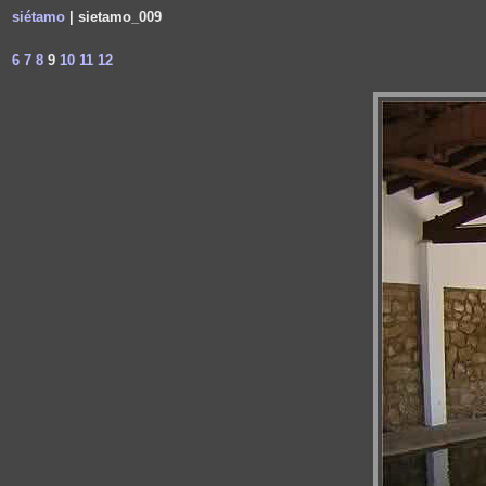
siétamo
| sietamo_009
6
7
8
9
10
11
12