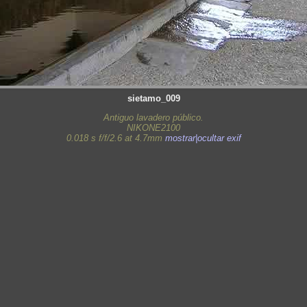
sietamo_009
Antiguo lavadero público.
NIKONE2100
0.018 s f/f/2.6 at 4.7mm
mostrar|ocultar exif