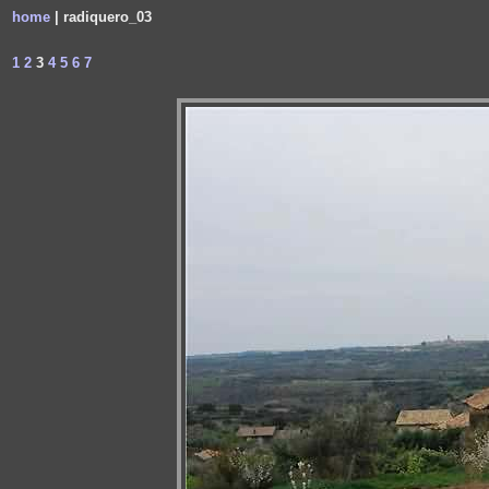
home
| radiquero_03
1
2
3
4
5
6
7