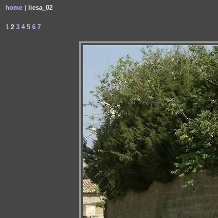
home
| liesa_02
1
2
3
4
5
6
7