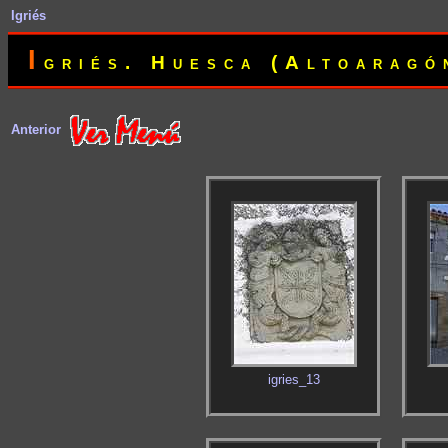
Igriés
I
griés. Huesca (Altoaragó
Anterior
igries_13