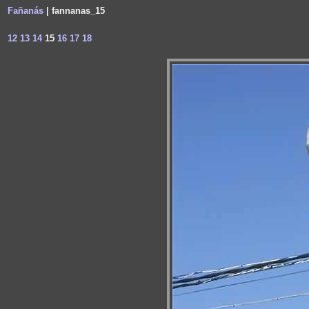
Fañanás
| fannanas_15
12
13
14
15
16
17
18