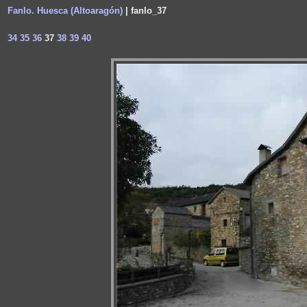
Fanlo. Huesca (Altoaragón)
| fanlo_37
34
35
36
37
38
39
40