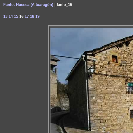
Fanlo. Huesca (Altoaragón)
| fanlo_16
13
14
15
16
17
18
19