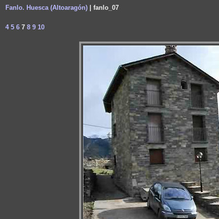
Fanlo. Huesca (Altoaragón)
| fanlo_07
4
5
6
7
8
9
10