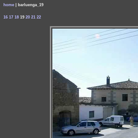
home
| barluenga_19
16
17
18
19
20
21
22