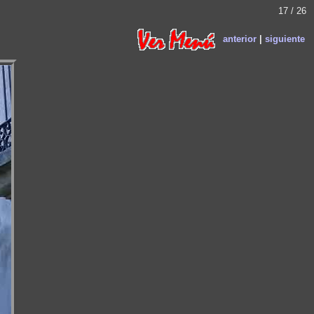
17 / 26
anterior
|
siguiente