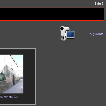
3 de 5
siguiente
barluenga_15