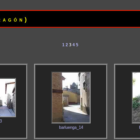
ragón)
1
2
3
4
5
3
barluenga_14