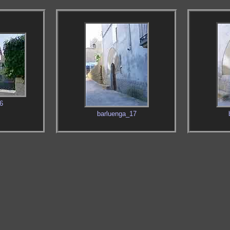
6
barluenga_17