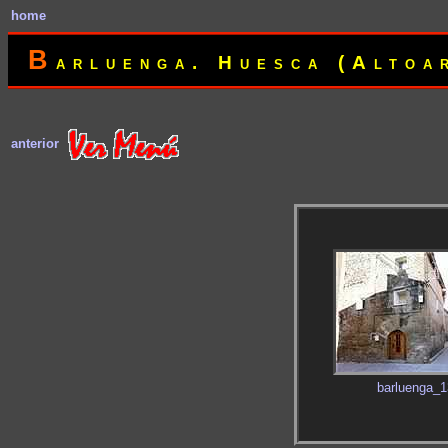
home
B
arluenga. Huesca (Altoa
anterior
barluenga_1